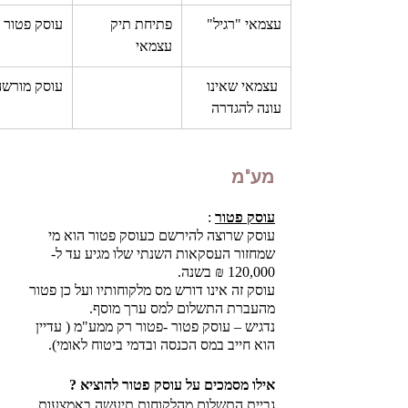
עצמאי "רגיל"
פתיחת תיק 
עוסק פטור
עצמאי
 עצמאי שאינו 
עוסק מורשה
עונה להגדרה
מע"מ
עוסק פטור
 :
עוסק שרוצה להירשם כעוסק פטור הוא מי 
שמחזור העסקאות השנתי שלו מגיע עד ל- 
120,000 ₪ בשנה.
עוסק זה אינו דורש מס מלקוחותיו ועל כן פטור 
מהעברת התשלום למס ערך מוסף. 
נדגיש – עוסק פטור -פטור רק ממע"מ ( עדיין 
הוא חייב במס הכנסה ובדמי ביטוח לאומי). 
אילו מסמכים על עוסק פטור להוציא ?
גביית התשלום מהלקוחות תיעשה באמצעות 