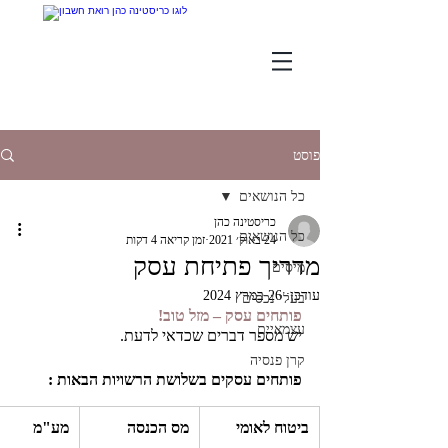
פוסט
כל הנושאים
כריסטינה כהן
כל הנושאים
24 באוק׳ 2021
זמן קריאה 4 דקות
מדריך פתיחת עסק
מיסים
עודכן:
26 במרץ 2024
בעלי נכסים
פותחים עסק – מזל טוב! 
עצמאיים
יש מספר דברים שכדאי לדעת. 
קרן פנסיה
פותחים עסקים בשלושת הרשויות הבאות : 
ביטוח לאומי
מס הכנסה
מע"מ