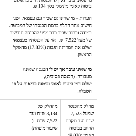
מי שאינו עובד ואין לו הכנסות חייב בתשלום 
ביטוח לאומי מינימלי בסך 194 ₪. 
הערות – מי שהינו גם שכיר וגם עצמאי, ישנו 
חישוב אחר התלוי ברמת הכנסתו של המבוטח. 
במידה ובתור שכיר כבר מגיע להכנסה חודשית 
של מעל 7,522  ₪,  אזי על הכנסתיו 
כעצמאי
ישלם את המדרגה הגבוה (17.83%) מהשקל 
הראשון.
מי שאינו עובד אך יש לו 
הכנסה שאינה 
מעבודה- (הכנסה פסיבית),
ישלם דמי ביטוח לאומי וביטוח בריאות על פי 
הטבלה.
מחלק מהכנסה 
מהחלק של 
שמעל 7,523 
3,134 ש"ח ועד 
ש"ח ועד תקרת 
7,522 ש"ח . ( 
החיוב בביטוח 
שיעור מופחת).
לאומי (49,030 